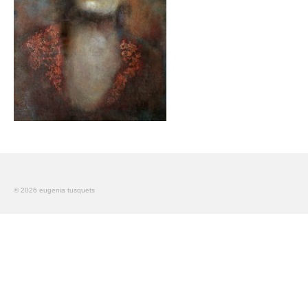
El cuadro perdido de Picasso
Articles
Paintings
An Idyll
Urban Stories
Teatro
© 2026 eugenia tusquets
Gent de Pas
America
Muros
Contact