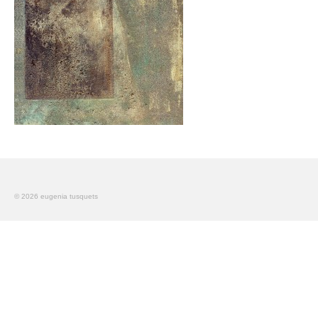
El cuadro perdido de Picasso
Articles
Paintings
An Idyll
Urban Stories
Teatro
© 2026 eugenia tusquets
Gent de Pas
America
Muros
Contact