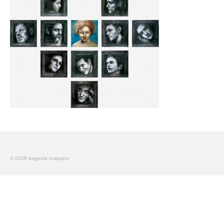
La seducción del gintonic
El cuadro perdido de Picasso
Pintura
An Idyll
Blanco y Negro
Urban Stories
Teatro
© 2026 eugenia tusquets
Gent de Pas
América
Retratos